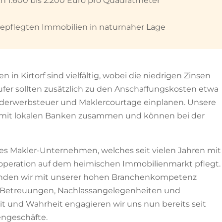
h 1.600 bis 2.200 Euro pro Quadratmeter
gepflegten Immobilien in naturnaher Lage
n in Kirtorf sind vielfältig, wobei die niedrigen Zinsen
fer sollten zusätzlich zu den Anschaffungskosten etwa
underwerbsteuer und Maklercourtage einplanen. Unsere
 mit lokalen Banken zusammen und können bei der
tes Makler-Unternehmen, welches seit vielen Jahren mit
operation auf dem heimischen Immobilienmarkt pflegt.
finden wir mit unserer hohen Branchenkompetenz
i Betreuungen, Nachlassangelegenheiten und
eit und Wahrheit engagieren wir uns nun bereits seit
engeschäfte.