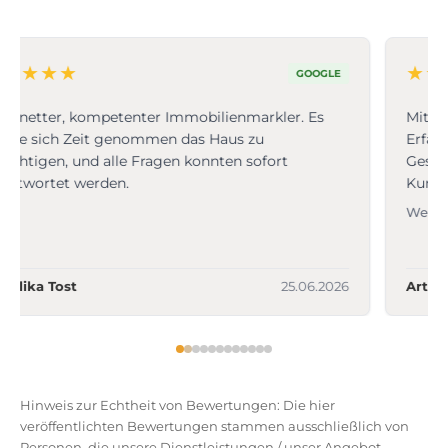
★
★
★
★
★
GOOGLE
Mit Jannick Miethe habe ich durchweg positive
Erfahrungen gemacht. Bereits beim ersten
Gespräch wurde klar, dass hier Fachwissen und
Kundenorientierung großgeschrieben werden….
Weiterlesen
Artur Hildermann
22.06.2026
Hinweis zur Echtheit von Bewertungen: Die hier
veröffentlichten Bewertungen stammen ausschließlich von
Personen, die unsere Dienstleistungen / unser Angebot