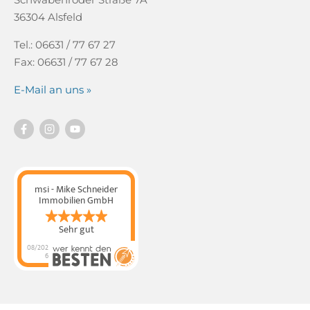
36304 Alsfeld
Tel.: 06631 / 77 67 27
Fax: 06631 / 77 67 28
E-Mail an uns »
msi - Mike Schneider
Immobilien GmbH
Sehr gut
08/202
6
msi - Mike Schneider
Immobilien GmbH
hat
4.89
von
5
Sternen |
320
msi - Mike
Schneider Immobilien
GmbH
Bewertungen