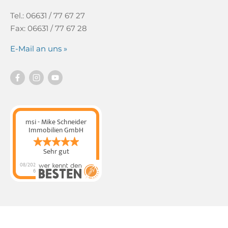
Tel.: 06631 / 77 67 27
Fax: 06631 / 77 67 28
E-Mail an uns »
msi - Mike Schneider
Immobilien GmbH
Sehr gut
08/202
6
msi - Mike Schneider
Immobilien GmbH
hat
4.89
von
5
Sternen |
319
msi - Mike
Schneider Immobilien
GmbH
Bewertungen
auf
werkenntdenBESTEN.
de