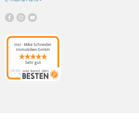
msi - Mike Schneider
Immobilien GmbH
Sehr gut
08/202
6
msi - Mike Schneider
Immobilien GmbH
hat
4.89
von
5
Sternen |
320
msi - Mike
Schneider Immobilien
GmbH
Bewertungen
auf
werkenntdenBESTEN.
de