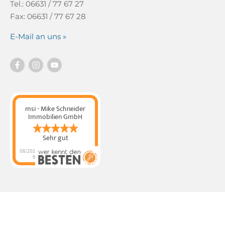
Tel.: 06631 / 77 67 27
Fax: 06631 / 77 67 28
E-Mail an uns »
msi - Mike Schneider
Immobilien GmbH
Sehr gut
08/202
6
msi - Mike Schneider
Immobilien GmbH
hat
4.89
von
5
Sternen |
320
msi - Mike
Schneider Immobilien
GmbH
Bewertungen
auf
werkenntdenBESTEN.
de