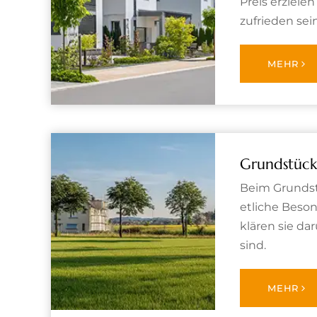
Preis erziele
zufrieden sei
MEHR
Grundstück
Beim Grundst
etliche Beson
klären sie da
sind.
MEHR