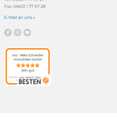
Fax: 06631 / 77 67 28
E-Mail an uns »
msi - Mike Schneider
Immobilien GmbH
Sehr gut
08/202
6
msi - Mike Schneider
Immobilien GmbH
hat
4.89
von
5
Sternen |
320
msi - Mike
Schneider Immobilien
GmbH
Bewertungen
auf
werkenntdenBESTEN.
de