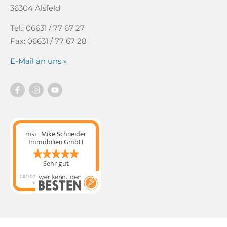
36304 Alsfeld
Tel.: 06631 / 77 67 27
Fax: 06631 / 77 67 28
E-Mail an uns »
msi - Mike Schneider
Immobilien GmbH
Sehr gut
08/202
6
msi - Mike Schneider
Immobilien GmbH
hat
4.89
von
5
Sternen |
320
msi - Mike
Schneider Immobilien
GmbH
Bewertungen
auf